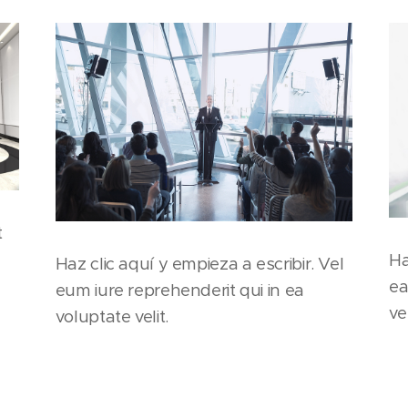
t
Ha
Haz clic aquí y empieza a escribir. Vel
ea
eum iure reprehenderit qui in ea
ve
voluptate velit.