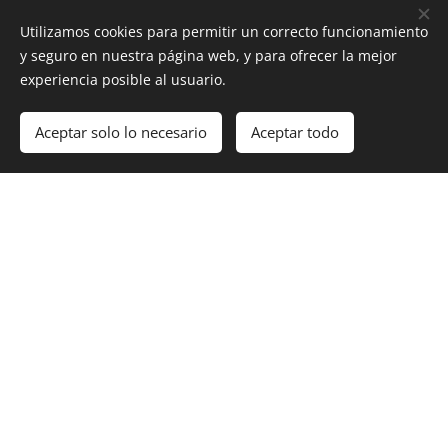
Utilizamos cookies para permitir un correcto funcionamiento
bienvenido!
y seguro en nuestra página web, y para ofrecer la mejor
experiencia posible al usuario.
Por favor, ingrese sus datos y responderemos a la
Aceptar solo lo necesario
Aceptar todo
brevedad.
Nombre y Apellido
Email
Número de teléfono